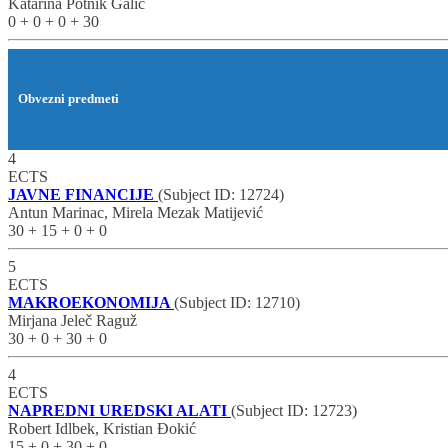
Katarina Potnik Galić
0 + 0 + 0 + 30
Obvezni predmeti
4
ECTS
JAVNE FINANCIJE
(Subject ID: 12724)
Antun Marinac, Mirela Mezak Matijević
30 + 15 + 0 + 0
5
ECTS
MAKROEKONOMIJA
(Subject ID: 12710)
Mirjana Jeleč Raguž
30 + 0 + 30 + 0
4
ECTS
NAPREDNI UREDSKI ALATI
(Subject ID: 12723)
Robert Idlbek, Kristian Đokić
15 + 0 + 30 + 0