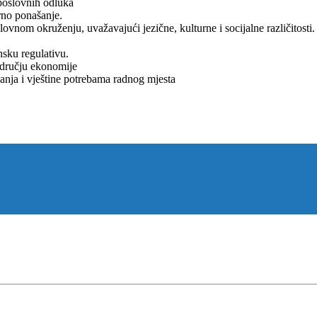
 poslovnih odluka
rno ponašanje.
vnom okruženju, uvažavajući jezične, kulturne i socijalne različitosti.
nsku regulativu.
odručju ekonomije
znanja i vještine potrebama radnog mjesta