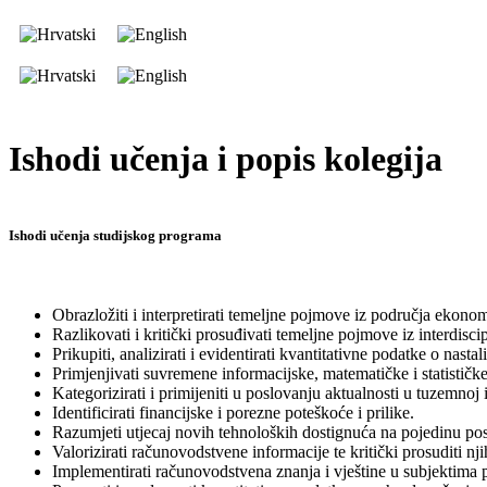
Ishodi učenja i popis kolegija
Ishodi učenja studijskog programa
Obrazložiti i interpretirati temeljne pojmove iz područja ekono
Razlikovati i kritički prosuđivati temeljne pojmove iz interdisc
Prikupiti, analizirati i evidentirati kvantitativne podatke o nas
Primjenjivati suvremene informacijske, matematičke i statističk
Kategorizirati i primijeniti u poslovanju aktualnosti u tuzemno
Identificirati financijske i porezne poteškoće i prilike.
Razumjeti utjecaj novih tehnoloških dostignuća na pojedinu pos
Valorizirati računovodstvene informacije te kritički prosuditi nj
Implementirati računovodstvena znanja i vještine u subjektima 