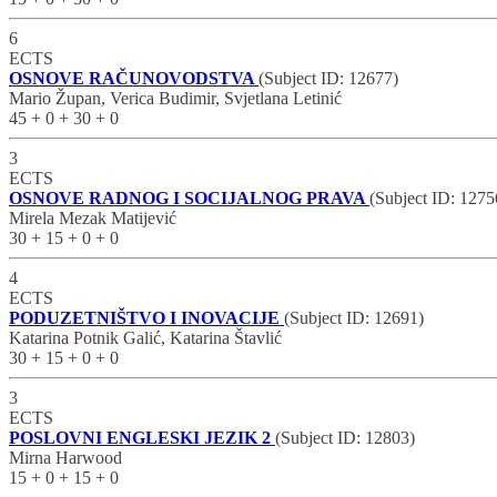
6
ECTS
OSNOVE RAČUNOVODSTVA
(Subject ID: 12677)
Mario Župan, Verica Budimir, Svjetlana Letinić
45 + 0 + 30 + 0
3
ECTS
OSNOVE RADNOG I SOCIJALNOG PRAVA
(Subject ID: 1275
Mirela Mezak Matijević
30 + 15 + 0 + 0
4
ECTS
PODUZETNIŠTVO I INOVACIJE
(Subject ID: 12691)
Katarina Potnik Galić, Katarina Štavlić
30 + 15 + 0 + 0
3
ECTS
POSLOVNI ENGLESKI JEZIK 2
(Subject ID: 12803)
Mirna Harwood
15 + 0 + 15 + 0