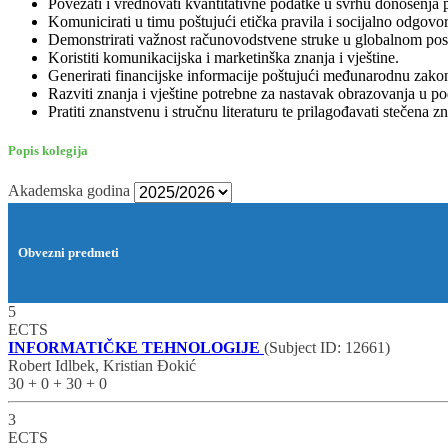
Povezati i vrednovati kvantitativne podatke u svrhu donošenja
Komunicirati u timu poštujući etička pravila i socijalno odgovo
Demonstrirati važnost računovodstvene struke u globalnom poslo
Koristiti komunikacijska i marketinška znanja i vještine.
Generirati financijske informacije poštujući međunarodnu zako
Razviti znanja i vještine potrebne za nastavak obrazovanja u p
Pratiti znanstvenu i stručnu literaturu te prilagođavati stečena 
Popis kolegija
Akademska godina
Obvezni predmeti
5
ECTS
INFORMATIČKE TEHNOLOGIJE
(Subject ID: 12661)
Robert Idlbek, Kristian Đokić
30 + 0 + 30 + 0
3
ECTS