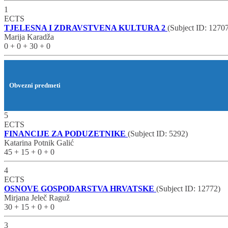
1
ECTS
TJELESNA I ZDRAVSTVENA KULTURA 2
(Subject ID: 1270
Marija Karadža
0 + 0 + 30 + 0
Obvezni predmeti
5
ECTS
FINANCIJE ZA PODUZETNIKE
(Subject ID: 5292)
Katarina Potnik Galić
45 + 15 + 0 + 0
4
ECTS
OSNOVE GOSPODARSTVA HRVATSKE
(Subject ID: 12772)
Mirjana Jeleč Raguž
30 + 15 + 0 + 0
3