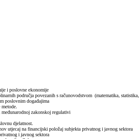
mije i poslovne ekonomije
iplinarnih područja povezanih s računovodstvom (matematika, statistika, 
talim poslovnim događajima
e metode.
j i međunarodnoj zakonskoj regulativi
lovnu djelatnost.
ihov utjecaj na financijski položaj subjekta privatnog i javnog sektora
privatnog i javnog sektora