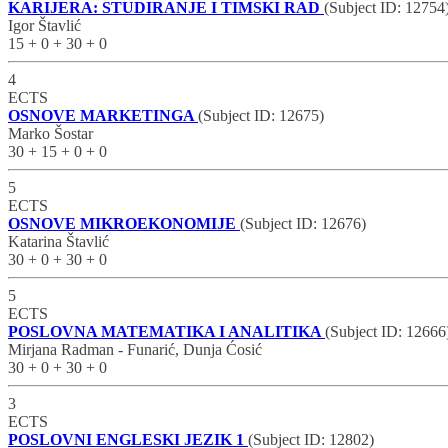
KARIJERA: STUDIRANJE I TIMSKI RAD
(Subject ID: 12754
Igor Štavlić
15 + 0 + 30 + 0
4
ECTS
OSNOVE MARKETINGA
(Subject ID: 12675)
Marko Šostar
30 + 15 + 0 + 0
5
ECTS
OSNOVE MIKROEKONOMIJE
(Subject ID: 12676)
Katarina Štavlić
30 + 0 + 30 + 0
5
ECTS
POSLOVNA MATEMATIKA I ANALITIKA
(Subject ID: 12666
Mirjana Radman - Funarić, Dunja Ćosić
30 + 0 + 30 + 0
3
ECTS
POSLOVNI ENGLESKI JEZIK 1
(Subject ID: 12802)