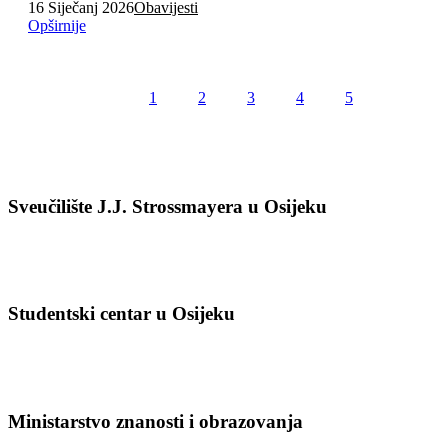
16 Siječanj 2026
Obavijesti
Opširnije
1
2
3
4
5
Sveučilište J.J. Strossmayera u Osijeku
Studentski centar u Osijeku
Ministarstvo znanosti i obrazovanja