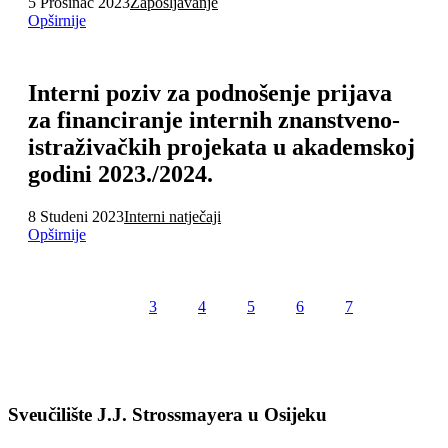
5 Prosinac 2023
Zapošljavanje
Opširnije
Interni poziv za podnošenje prijava
za financiranje internih znanstveno-
istraživačkih projekata u akademskoj
godini 2023./2024.
8 Studeni 2023
Interni natječaji
Opširnije
3
4
5
6
7
Sveučilište J.J. Strossmayera u Osijeku