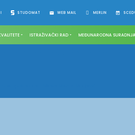
I
STUDOMAT
WEB MAIL
MERLIN
SCED
VALITETE
ISTRAŽIVAČKI RAD
MEĐUNARODNA SURADNJ
ju nastupnog predavanja pr
ć
ristupnice dr.sc. Mirele Mezak Matijević