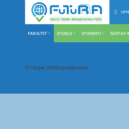
UPIS
FAKULTET
STUDIJI
STUDENTI
SUSTAV K
Obavijest o održavan
Mirele Mezak Matijevi
13 Ožujak 2026
Zapošljavanje
Obavijest o održavanju nastupnog predavanja p