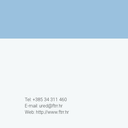
Sveučilište J.J. Strossmayera
Studentski cent
u Osijeku
Tel: +385 34 311 460
E-mail:
ured@ftrr.hr
Web: http://www.ftrr.hr