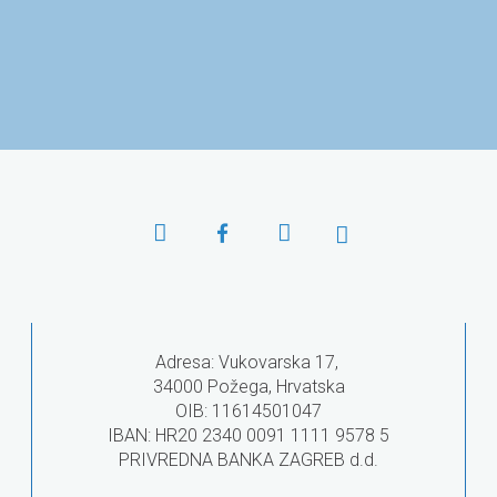
ar u Osijeku
Ministarstvo znanosti i
Agencija za
obrazovanja
obr
Adresa: Vukovarska 17,
34000 Požega, Hrvatska
OIB: 11614501047
IBAN: HR20 2340 0091 1111 9578 5
PRIVREDNA BANKA ZAGREB d.d.