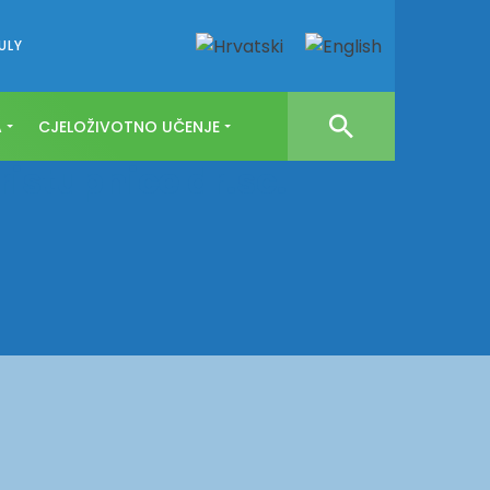
ULY
A
CJELOŽIVOTNO UČENJE
istupnice dr.sc.