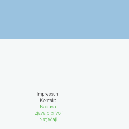
 znanost i visoko
Agencija za mobilnost i
azovanje
programe EU
Impressum
Kontakt
Nabava
Izjava o privoli
Natječaji