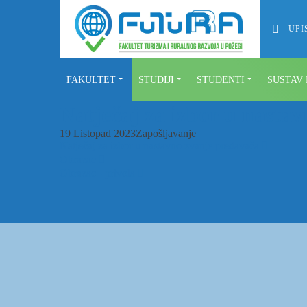
UPI
FAKULTET
STUDIJI
STUDENTI
SUSTAV
Natječaj za izbor u nasta
19 Listopad 2023
Zapošljavanje
Natječaj za izbor u nastavno zvanje predavača
Obrazac
Obrazac - privola