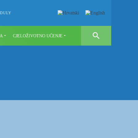
EDULY
A
CJELOŽIVOTNO UČENJE