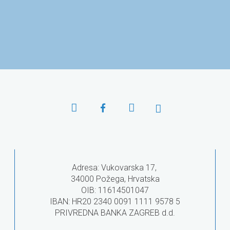
ar u Osijeku
Ministarstvo znanosti i
Agencija za
obrazovanja
obr
Adresa: Vukovarska 17,
34000 Požega, Hrvatska
OIB: 11614501047
IBAN: HR20 2340 0091 1111 9578 5
PRIVREDNA BANKA ZAGREB d.d.