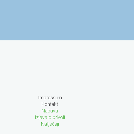
 znanost i visoko
Agencija za mobilnost i
azovanje
programe EU
Impressum
Kontakt
Nabava
Izjava o privoli
Natječaji