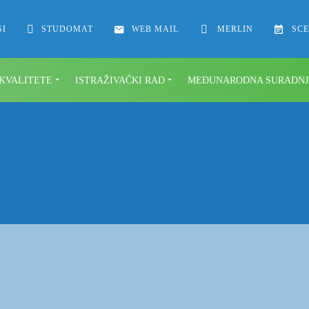
SI
STUDOMAT
WEB MAIL
MERLIN
SC
 KVALITETE
ISTRAŽIVAČKI RAD
MEĐUNARODNA SURADNJ
vno zvanje predavača