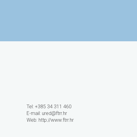
Sveučilište J.J. Strossmayera
Studentski cent
u Osijeku
Tel: +385 34 311 460
E-mail:
ured@ftrr.hr
Web: http://www.ftrr.hr