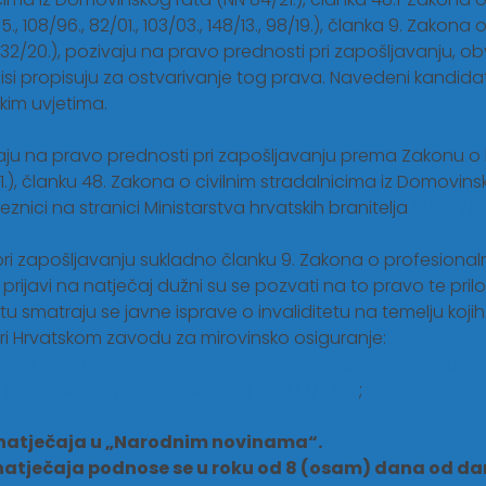
95., 108/96., 82/01., 103/03., 148/13., 98/19.), članka 9. Zakona
., 32/20.), pozivaju na pravo prednosti pri zapošljavanju, o
pisi propisuju za ostvarivanje tog prava. Navedeni kandida
im uvjetima.
ivaju na pravo prednosti pri zapošljavanju prema Zakonu o 
4/21.), članku 48. Zakona o civilnim stradalnicima iz Domov
nici na stranici Ministarstva hrvatskih branitelja
https://
ri zapošljavanju sukladno članku 9. Zakona o profesionalno
.) u prijavi na natječaj dužni su se pozvati na to pravo te pr
etu smatraju se javne isprave o invaliditetu na temelju koj
pri Hrvatskom zavodu za mirovinsko osiguranje:
ovori-7348/zakon-o-profesionalnoj-rehabilitaciji-i-zapo
uju-prednost-pri-zaposljavanju-7477/7477
;
e natječaja u „Narodnim novinama“.
 natječaja podnose se u roku od 8 (osam) dana od d