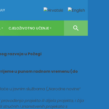
ULY
A
CJELOŽIVOTNO UČENJE
lnog razvoja u Požegi
vrijeme u punom radnom vremenu (do
 plaće u javnim službama („Narodne novine“
ovođenja projekta ili dijela projekta, i čija
i stručnih i znanstvenih projekata s