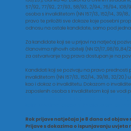
57/92., 77/92., 27/93., 58/93., 2/94., 76/94., 108/
osoba s invaliditetom (NN 157/13., 152/14., 39/18
pravo te priložiti sve dokaze koje posebni pro
odnosu na ostale kandidate, samo pod jednak
Za kandidate koji se u prijavi na natječaj poz
članovima njihovih obitelji (NN 121/17.,98/19.,8
za ostvarivanje tog prava dostupan je na povez
Kandidati koji se pozivaju na pravo prednosti p
invaliditetom (NN 157/13., 152/14., 39/18., 32/20
kao i dokaz o invaliditetu. Dokazom o invalidit
zaposlenih osoba s invaliditetom koji se vodi 
https://mrosp.gov.hr/najcesca-pitanja-i-odg
kojim-uvjetima-osobe-s-invaliditetom-ostvar
Rok prijave natječaja je 8 dana od objav
Prijave s dokazima o ispunjavanju uvjeta