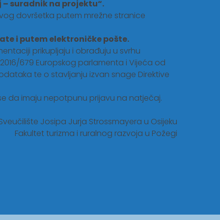
 – suradnik na projektu“.
egovog dovršetka putem mrežne stranice
ate i putem elektroničke pošte.
ntaciji prikupljaju i obrađuju u svrhu
 2016/679 Europskog parlamenta i Vijeća od
odataka te o stavljanju izvan snage Direktive
e se da imaju nepotpunu prijavu na natječaj.
Sveučilište Josipa Jurja Strossmayera u Osijeku
Fakultet turizma i ruralnog razvoja u Požegi