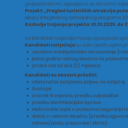
gospodarstvom, zapošljava se na radno mjest
Projekt: „Pregled turističkih atrakcija pu
sklopu Integriranog teritorijalnog programa 2021
Razbolje trajanja projekta: 01.01.2025. do 3
Svi kandidati natječaja moraju ispunjavati opće 
Kandidati natječaja
su osim općih uvjeta pr
završeno srednjoškolsko obrazovanje (razi
jedna godina radnog iskustva na poslovima 
probni rad od dva (2) mjeseca
Kandidati su obvezni priložiti:
vlastoručno potpisanu prijavu na natječaj
životopis
izvornik ili ovjerenu presliku svjedodžbe
presliku identifikacijske isprave
elektronički zapis o podacima osiguranja H
dokaz o radnom iskustvu (preslika ugovora o
odnosa/posla, preporuke i slično)