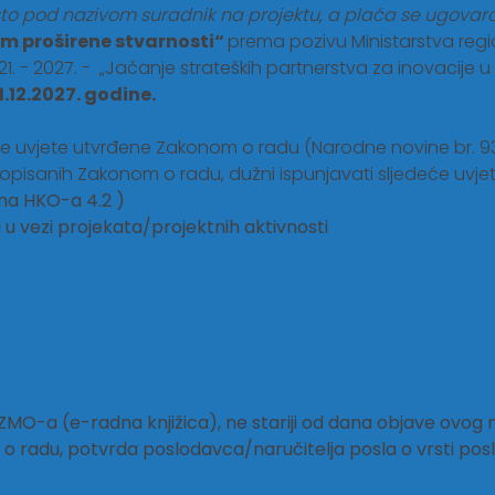
o pod nazivom suradnik na projektu, a plaća se ugovara 
tem proširene stvarnosti“
prema pozivu Ministarstva regi
. - 2027. - „Jačanje strateških partnerstva za inovacije u p
1.12.2027. godine.
uvjete utvrđene Zakonom o radu (Narodne novine br. 93/14., 
opisanih Zakonom o radu, dužni ispunjavati sljedeće uvjet
na HKO-a 4.2 )
u vezi projekata/projektnih aktivnosti
ZMO-a (e-radna knjižica), ne stariji od dana objave ovog 
 radu, potvrda poslodavca/naručitelja posla o vrsti poslo