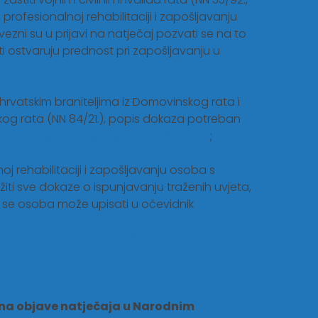
 o profesionalnoj rehabilitaciji i zapošljavanju
bvezni su u prijavi na natječaj pozvati se na to
ti ostvaruju prednost pri zapošljavanju u
hrvatskim braniteljima iz Domovinskog rata i
inskog rata (NN 84/21.), popis dokaza potreban
branitelji.gov.hr/zaposljavanje-843/843
;
j rehabilitaciji i zapošljavanju osoba s
iložiti sve dokaze o ispunjavanju traženih uvjeta,
ih se osoba može upisati u očevidnik
sljavanju-osoba-s-invaliditetom-7475/pod-
ana objave natječaja u Narodnim