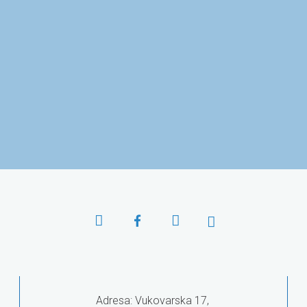
centar u
Ministarstvo znanosti i
Agencija
ku
obrazovanja
visoko 
Adresa: Vukovarska 17,