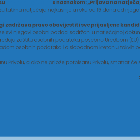
esu
natjecaji@ftrr.hr
s naznakom: „Prijava na natječaj
 rezultatima natječaja najkasnije u roku od 15 dana od nj
gi zadržava pravo obavijestiti sve prijavljene kandid
se svi njegovi osobni podaci sadržani u natječajnoj dokume
 uređuju zaštitu osobnih podataka posebno Uredbom (EU)
 obradom osobnih podataka i o slobodnom kretanju takvih p
anu Privolu, a ako ne prilože potpisanu Privolu, smatrat ć