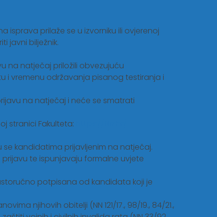
 isprava prilaže se u izvorniku ili ovjerenoj
i javni bilježnik.
vu na natječaj priložili obvezujuću
tu i vremenu održavanja pisanog testiranja i
rijavu na natječaj i neće se smatrati
j stranici Fakulteta:
https://ftrr.hr/
se kandidatima prijavljenim na natječaj.
rijavu te ispunjavaju formalne uvjete
lastoručno potpisana od kandidata koji je
ma njihovih obitelji (NN 121/17., 98/19., 84/21.,
titi vojnih i civilnih invalida rata (NN 33/92.,