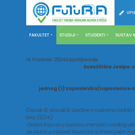
UPIS
FAKULTET
STUDIJI
STUDENTI
SUSTAV K
Javni natječaj za izb
14 Prosinac 2024
Zapošljavanje
Sveučilište Josipa J
jednog (1) zaposlenika/zaposlenice 
Članak 13. stavak 8. Uredbe o nazivima radnih
broj 22/24.):
Osoba koja se u sustavu znanosti i visokog obr
se plaća u cijelosti financira iz financijskih