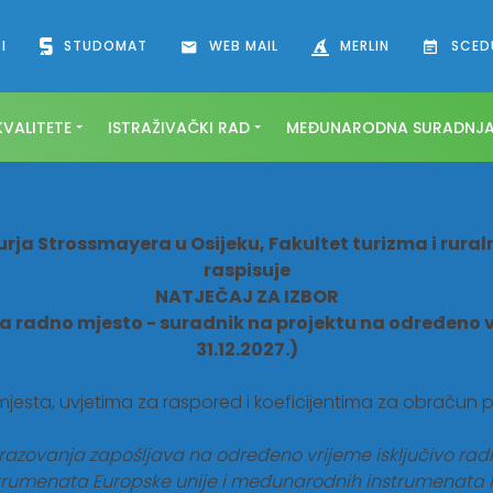
I
STUDOMAT
WEB MAIL
MERLIN
SCED
VALITETE
ISTRAŽIVAČKI RAD
MEĐUNARODNA SURADNJ
or suradnika na projektima
urja Strossmayera u Osijeku, Fakultet turizma i rura
raspisuje
NATJEČAJ ZA IZBOR
na radno mjesto -
suradnik na projektu
na određeno 
31.12.2027.)
 mjesta, uvjetima za raspored i koeficijentima za obračun
azovanja zapošljava na određeno vrijeme isključivo radi pr
 instrumenata Europske unije i međunarodnih instrumenata il