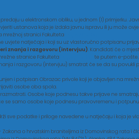
predaju u elektronskom obliku, u jednom (1) primjerku. Javna
eriti ustanova koja je izdala javnu ispravu ili ju može ovjerit
a mrežnoj stranici Fakulteta
https://ftrr.hr/
e uvjete natječaja i koji su uz vlastoručno potpisanu prija
eri znanja i razgovoru (intervjuu)
. Kandidati će o mjes
mrežne stranice Fakulteta
https://ftrr.hr/
te putem e-pošte.
znanja i razgovoru (intervjuu) smatrat će se da su povukli p
unjen i potpisan Obrazac privole koji je objavljen na mrežno
javiti osobe oba spola.
azmatrati. Osobe koje podnesu takve prijave ne smatraju 
 će se samo osobe koje podnesu pravovremenu i potpunu p
ži sve podatke i priloge navedene u natječaju i koja je v
Zakona o hrvatskim braniteljima iz Domovinskog rata i članovi
ima iz Domovinskog rata (NN 84/21.), članka 48.f Zakona o zaš