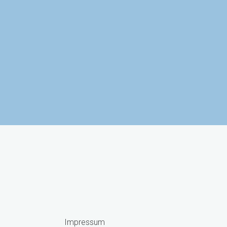
 za znanost i
Agencija za mobilnost i
obrazovanje
programe EU
Impressum