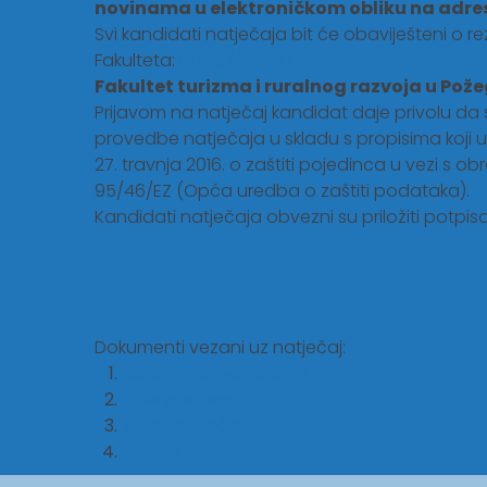
novinama u elektroničkom obliku na adr
Svi kandidati natječaja bit će obaviješteni o
Fakulteta:
https://ftrr.hr/
Fakultet turizma i ruralnog razvoja u Pože
Prijavom na natječaj kandidat daje privolu da 
provedbe natječaja u skladu s propisima koji
27. travnja 2016. o zaštiti pojedinca u vezi s
95/46/EZ (Opća uredba o zaštiti podataka).
Kandidati natječaja obvezni su priložiti potpis
Dokumenti vezani uz natječaj:
Objava natječaja u NN
Opis poslova
Tekst natječaja
Privola