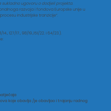
sukladno ugovoru o dodjeli projekta.
onalnoga razvoja i fondova Europske unije u
rocesu industrijske tranzicije“.
127/17., 98/19.,151/22. i 64/23.).
e:
natječaja
va koje obavlja /je obavljao i trajanju radnog