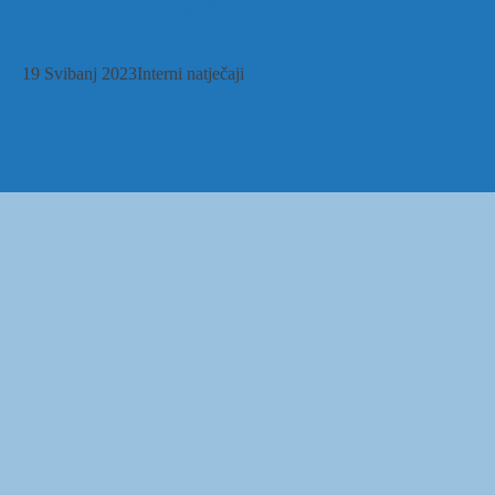
Natječaj za dodjelu nagrada
zaposlenicima
19 Svibanj 2023
Interni natječaji
Opširnije
1
2
3
Sveučilište J.J. Strossmayera
Studentski centar u Osijeku
u Osijeku