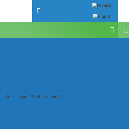
Interni natječaji
Zapošljavanje
Interni natječaji
Nastavna aktivnost
Izbor dekana
Javni poziv studentima za prijavu
za dodjelu stipendije u sklopu
projekta Ministarstva poljoprivrede
26 Listopad 2023
Interni natječaji
Opširnije
Prijedlog za imenovanje
demonstratora na kolegiju Statistika