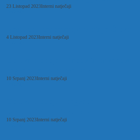
23 Listopad 2023
Interni natječaji
Opširnije
Nastupno predavanje Mateja Čička
4 Listopad 2023
Interni natječaji
Opširnije
Odluke o dodjeli Redovite dekanove
nagrade studentima Fakulteta
10 Srpanj 2023
Interni natječaji
Opširnije
Odluke o dodjeli nagrada
zaposlenicima Fakulteta
10 Srpanj 2023
Interni natječaji
Opširnije