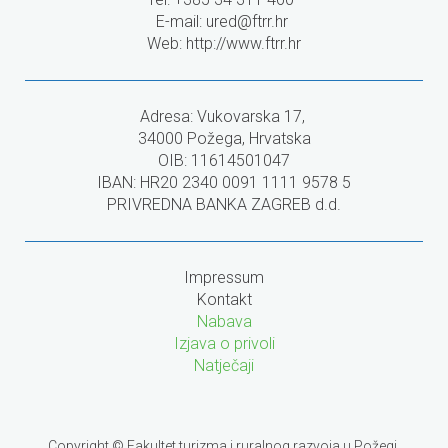
E-mail:
ured@ftrr.hr
Web: http://www.ftrr.hr
Adresa: Vukovarska 17,
34000 Požega, Hrvatska
OIB: 11614501047
IBAN: HR20 2340 0091 1111 9578 5
PRIVREDNA BANKA ZAGREB d.d.
Impressum
Kontakt
Nabava
Izjava o privoli
Natječaji
Copyright © Fakultet turizma i ruralnog razvoja u Požegi.