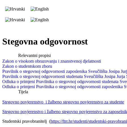
Stegovna odgovornost
Relevantni propisi
Zakon o visokom obrazovanju i znanstvenoj djelatnosti
Zakon o studentskom zboru
Pravilnik o stegovnoj odgovornosti zaposlenika Sveučilišta Josipa Ju
Pravilnik o stegovnoj odgovornosti studenata Sveučilišta Josipa Jurja
Odluka o primjeni Pravilnika o stegovnoj odgovornosti studenata Sveu
Odluka o primjeni Pravilnika o stegovnoj odgovornosti zaposlenika Sv
Tijela
Stegovno povjerenstvo i žalbeno stegovno povjerenstvo za studente
Stegovno povjerenstvo i žalbeno stegovno povjerenstvo za zaposelni
Studentski pravobranitelj (
https://ftrr.hr/studenti/studentski-pravobrani