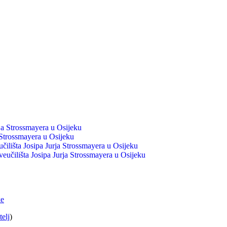
rja Strossmayera u Osijeku
 Strossmayera u Osijeku
čilišta Josipa Jurja Strossmayera u Osijeku
eučilišta Josipa Jurja Strossmayera u Osijeku
ke
telj
)