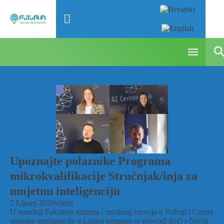
Cjeloživotno - arhiva vijesti
Upoznajte polaznike Programa
mikrokvalifikacije Stručnjak/inja za
umjetnu inteligenciju
2 Lipanj 2026
vijesti
U suradnji Fakulteta turizma i ruralnog razvoja u Požegi i Centra
umjetne inteligencije u Lipiku trenutno se provodi treći i četvrti