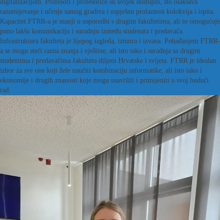
digitalizacijom. Profesori i profesorice su uvijek dostupni, što olakšava
razumijevanje i učenje samog gradiva i uspješnu prolaznost kolokvija i ispita.
Kapacitet FTRR-a je manji u usporedbi s drugim fakultetima, ali to omogućuje
puno lakšu komunikaciju i suradnju između studenata i predavača.
Infrastruktura fakulteta je lijepog izgleda, iznutra i izvana. Pohađanjem FTRR-
a se mogu steći razna znanja i vještine, ali isto tako i suradnja sa drugim
studentima i predavačima fakulteta diljem Hrvatske i svijeta. FTRR je idealan
izbor za sve one koji žele naučiti kombinaciju informatike, ali isto tako i
ekonomije i drugih znanosti koje mogu usavršiti i primijeniti u svoj budući
rad.