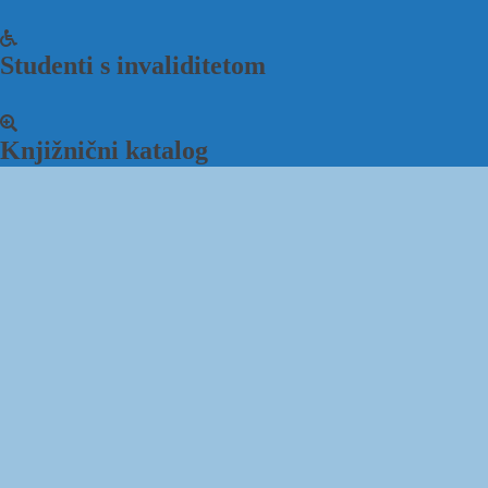
Studenti s invaliditetom
Knjižnični katalog
Sveučilište J.J. Strossmayera
Studentski centar u Osijeku
u Osijeku