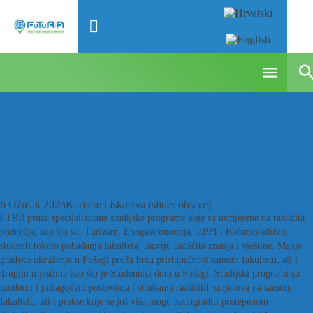
EPPI student Gabrijel Barabaš:
studiji su moderni, profesori
pristupačni, odlična je suradnja
studenata različitih studija
6 Ožujak 2025
Karijere i iskustva (slider objave)
FTRR pruža specijalizirane studijske programe koje su usmjerene na različita
područja, kao što su: Turizam, Enogastronomija, EPPI i Računovodstvo,
studenti tokom pohađanja fakulteta razviju različita znanja i vještine. Manje
gradsko okruženje u Požegi pruža brzu pristupačnost samom fakultetu, ali i
drugim mjestima kao što je Studentski dom u Požegi. Studijski programi su
moderni i prilagođeni poslovima i strukama različitih smjerova na samom
fakultetu, ali i prakse koje se još više mogu nadograditi postepenom