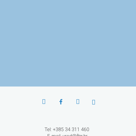
Ministarstvo znanosti i
Agencija za znanost i visoko
obrazovanja
obrazovanje
Agencija za mobilnost i
programe EU
Tel: +385 34 311 460