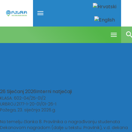
NATJEČAJ za dodjelu
nagrada studentima
Fakulteta za akademsku
godinu 2024./2025.
26 Siječanj 2026
Interni natječaji
KLASA: 602-04/25-01/2
URBROJ:2177-1-20-01/01-26-1
Požega, 23. siječnja 2026.g.
Na temelju članka 8. Pravilnika o nagrađivanju studenata
Dekanovom nagradom (dalje u tekstu: Pravilnik), v.d. dekana