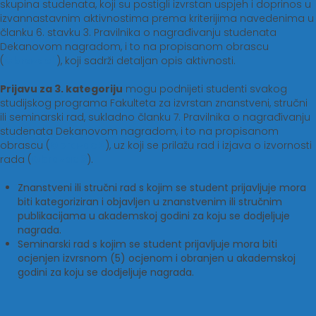
skupina studenata, koji su postigli izvrstan uspjeh i doprinos u
izvannastavnim aktivnostima prema kriterijima navedenima u
članku 6. stavku 3. Pravilnika o nagrađivanju studenata
Dekanovom nagradom, i to na propisanom obrascu
(
Obrazac 1
), koji sadrži detaljan opis aktivnosti.
Prijavu za 3. kategoriju
mogu podnijeti studenti svakog
studijskog programa Fakulteta za izvrstan znanstveni, stručni
ili seminarski rad, sukladno članku 7. Pravilnika o nagrađivanju
studenata Dekanovom nagradom, i to na propisanom
obrascu (
Obrazac 2
), uz koji se prilažu rad i izjava o izvornosti
rada (
Obrazac 3
).
Znanstveni ili stručni rad s kojim se student prijavljuje mora
biti kategoriziran i objavljen u znanstvenim ili stručnim
publikacijama u akademskoj godini za koju se dodjeljuje
nagrada.
Seminarski rad s kojim se student prijavljuje mora biti
ocjenjen izvrsnom (5) ocjenom i obranjen u akademskoj
godini za koju se dodjeljuje nagrada.