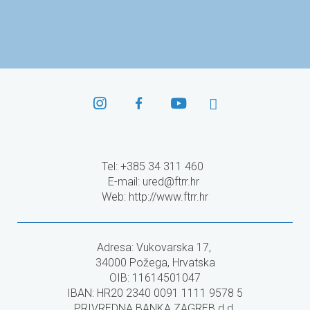
Agencija za mobilnost
i programe EU
Tel: +385 34 311 460
E-mail:
ured@ftrr.hr
Web: http://www.ftrr.hr
Adresa: Vukovarska 17,
34000 Požega, Hrvatska
OIB: 11614501047
IBAN: HR20 2340 0091 1111 9578 5
PRIVREDNA BANKA ZAGREB d.d.