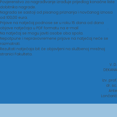
Povjerenstvo za nagrađivanje izrađuje prijedlog konačne liste
dobitnika nagrade.
Nagrada se sastoji od pisanog priznanja i novčanog iznosa
od 100,00 eura.
Prijave na natječaj podnose se u roku 15 dana od dana
objave natječaja u PDF formatu na e-mail
studenti@ftrr.hr
.
Na natječaj se mogu javiti osobe oba spola.
Nepotpune i nepravovremene prijave na natječaj neće se
razmatrati.
Rezultati natječaja bit će objavljeni na službenoj mrežnoj
stranici Fakulteta.
V. D.
DEKANA
izv. prof.
dr. sc.
Ante
Lončarić