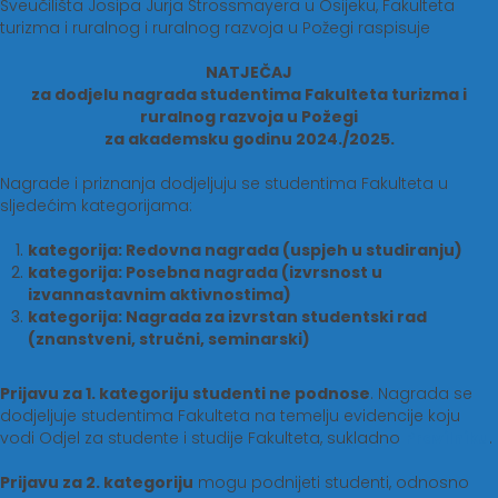
Sveučilišta Josipa Jurja Strossmayera u Osijeku, Fakulteta
turizma i ruralnog i ruralnog razvoja u Požegi raspisuje
NATJEČAJ
za dodjelu nagrada studentima Fakulteta turizma i
ruralnog razvoja u Požegi
za akademsku godinu 2024./2025.
Nagrade i priznanja dodjeljuju se studentima Fakulteta u
sljedećim kategorijama:
kategorija: Redovna nagrada (uspjeh u studiranju)
kategorija: Posebna nagrada (izvrsnost u
izvannastavnim aktivnostima)
kategorija: Nagrada za izvrstan studentski rad
(znanstveni, stručni, seminarski)
Prijavu za 1. kategoriju studenti ne podnose
. Nagrada se
dodjeljuje studentima Fakulteta na temelju evidencije koju
vodi Odjel za studente i studije Fakulteta, sukladno
Pravilniku
.
Prijavu za 2. kategoriju
mogu podnijeti studenti, odnosno