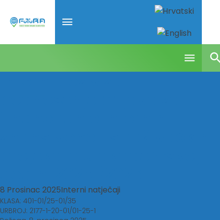
Interni poziv za
podnošenje prijava za
financiranje internih
znanstveno-istraživačkih
projekata u akademskoj
godini 2025./2026.
8 Prosinac 2025
Interni natječaji
KLASA: 401-01/25-01/35
URBROJ: 2177-1-20-01/01-25-1