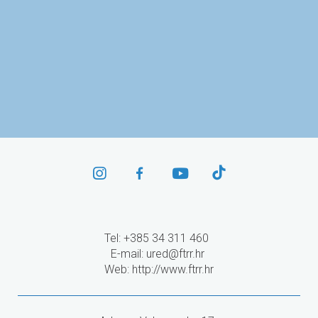
Agencija za mobilnost
i programe EU
Tel: +385 34 311 460
E-mail:
ured@ftrr.hr
Web: http://www.ftrr.hr