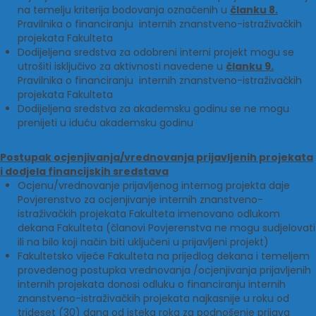
na temelju kriterija bodovanja označenih u
članku 8.
Pravilnika o financiranju internih znanstveno-istraživačkih
projekata Fakulteta
Dodijeljena sredstva za odobreni interni projekt mogu se
utrošiti isključivo za aktivnosti navedene u
članku 9.
Pravilnika o financiranju internih znanstveno-istraživačkih
projekata Fakulteta
Dodijeljena sredstva za akademsku godinu se ne mogu
prenijeti u iduću akademsku godinu
Postupak ocjenjivanja/vrednovanja prijavljenih projekata
i dodjela financijskih sredstava
Ocjenu/vrednovanje prijavljenog internog projekta daje
Povjerenstvo za ocjenjivanje internih znanstveno-
istraživačkih projekata Fakulteta imenovano odlukom
dekana Fakulteta (članovi Povjerenstva ne mogu sudjelovati
ili na bilo koji način biti uključeni u prijavljeni projekt)
Fakultetsko vijeće Fakulteta na prijedlog dekana i temeljem
provedenog postupka vrednovanja /ocjenjivanja prijavljenih
internih projekata donosi odluku o financiranju internih
znanstveno-istraživačkih projekata najkasnije u roku od
trideset (30) dana od isteka roka za podnošenje prijava