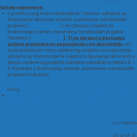
Ostale napomene:
U privitku ovog Poziva dostavlja se: Obrazac zahtjeva za
financiranje aktivnosti internih znanstveno-istraživačkih
projekta (
Obrazac br. 2.
), te Obrazac izvješća za
financiranje internih znanstveno-istraživačkih projekta
Fakulteta (
Obrazac br. 3.
).
Ti se obrasci u postupku
prijave projekata ne popunjavaju i ne dostavljaju
već
služe projektnom timu odobrenog projekta za podnošenje
zahtjeva za financiranje te izvješća o ispunjenju aktivnosti u
sklopu odobrenog projekta sukladno odredbama članka 10. i
11. Pravilnika o financiranju internih znanstveno-istraživačkih
projekata Fakulteta
Prilog:
Pravilnik o financiranju internih znanstveno-istraživačkih
projekata Fakulteta
v.d. DEKANA
izv. prof. dr.