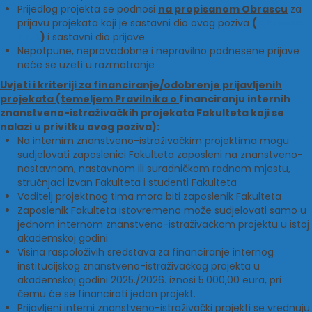
Prijedlog projekta se podnosi
na propisanom Obrascu
za
prijavu projekata koji je sastavni dio ovog poziva
(
Obrazac
br. 1.
)
i sastavni dio prijave.
Nepotpune, nepravodobne i nepravilno podnesene prijave
neće se uzeti u razmatranje
Uvjeti i kriteriji za financiranje/odobrenje prijavljenih
projekata (temeljem Pravilnika o
financiranju internih
znanstveno-istraživačkih projekata Fakulteta koji se
nalazi u privitku ovog poziva):
Na internim znanstveno-istraživačkim projektima mogu
sudjelovati zaposlenici Fakulteta zaposleni na znanstveno-
nastavnom, nastavnom ili suradničkom radnom mjestu,
stručnjaci izvan Fakulteta i studenti Fakulteta
Voditelj projektnog tima mora biti zaposlenik Fakulteta
Zaposlenik Fakulteta istovremeno može sudjelovati samo u
jednom internom znanstveno-istraživačkom projektu u istoj
akademskoj godini
Visina raspoloživih sredstava za financiranje internog
institucijskog znanstveno-istraživačkog projekta u
akademskoj godini 2025./2026. iznosi 5.000,00 eura, pri
čemu će se financirati jedan projekt.
Prijavljeni interni znanstveno-istraživački projekti se vrednuju