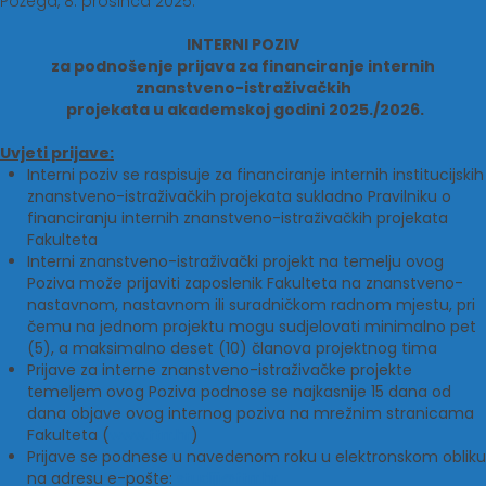
Požega, 8. prosinca 2025.
INTERNI POZIV
za podnošenje prijava za financiranje internih
znanstveno-istraživačkih
projekata u akademskoj godini 2025./2026.
Uvjeti prijave:
Interni poziv se raspisuje za financiranje internih institucijskih
znanstveno-istraživačkih projekata sukladno Pravilniku o
financiranju internih znanstveno-istraživačkih projekata
Fakulteta
Interni znanstveno-istraživački projekt na temelju ovog
Poziva može prijaviti zaposlenik Fakulteta na znanstveno-
nastavnom, nastavnom ili suradničkom radnom mjestu, pri
čemu na jednom projektu mogu sudjelovati minimalno pet
(5), a maksimalno deset (10) članova projektnog tima
Prijave za interne znanstveno-istraživačke projekte
temeljem ovog Poziva podnose se najkasnije 15 dana od
dana objave ovog internog poziva na mrežnim stranicama
Fakulteta (
www.ftrr.hr
)
Prijave se podnese u navedenom roku u elektronskom obliku
na adresu e-pošte:
studiji@ftrr.hr