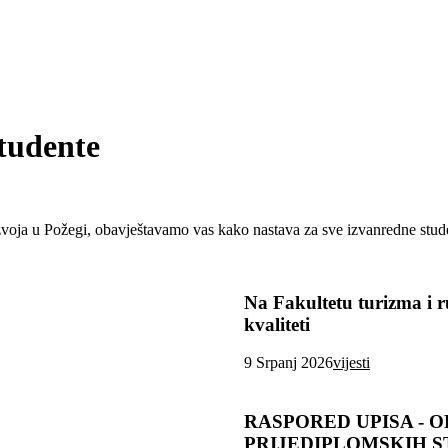
studente
azvoja u Požegi, obavještavamo vas kako nastava za sve izvanredne stude
Na Fakultetu turizma i 
kvaliteti
9 Srpanj 2026
vijesti
RASPORED UPISA - O
PRIJEDIPLOMSKIH S