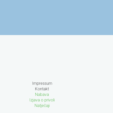
 znanost i visoko
Agencija za mobilnost i
azovanje
programe EU
Impressum
Kontakt
Nabava
Izjava o privoli
Natječaji