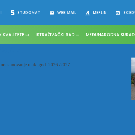
I
STUDOMAT
WEB MAIL
MERLIN
SCED
 KVALITETE
ISTRAŽIVAČKI RAD
MEĐUNARODNA SURAD
/2027.
ano stanovanje u ak. god. 2026./2027.