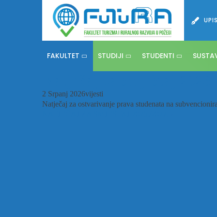
UPIS
FAKULTET
STUDIJI
STUDENTI
SUSTAV
Natječaj za smještaj 2026.
2 Srpanj 2026
vijesti
Natječaj za ostvarivanje prava studenata na subvencionir
NATJEČAJ ZA SMJEŠTAJ 2026./2027.