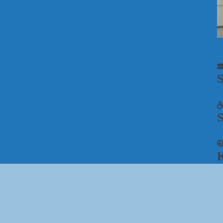
S
S
K