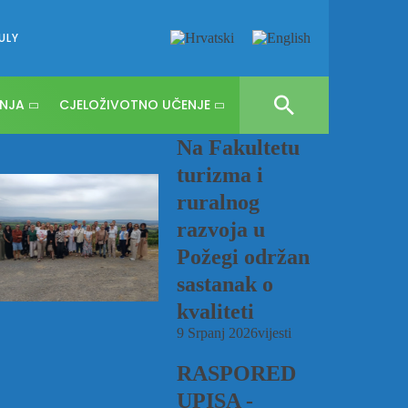
ULY
NJA
CJELOŽIVOTNO UČENJE
Na Fakultetu
turizma i
ruralnog
razvoja u
Požegi održan
sastanak o
kvaliteti
9 Srpanj 2026
vijesti
RASPORED
UPISA -