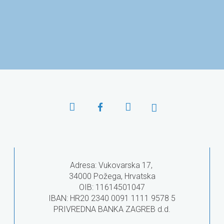
ar u Osijeku
Ministarstvo znanosti i
Agencija za
obrazovanja
obr
Adresa: Vukovarska 17,
34000 Požega, Hrvatska
OIB: 11614501047
IBAN: HR20 2340 0091 1111 9578 5
PRIVREDNA BANKA ZAGREB d.d.