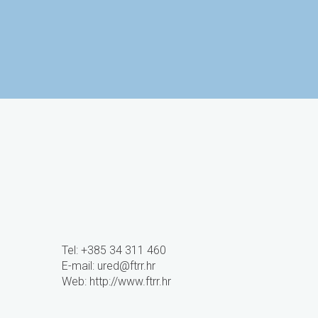
Sveučilište J.J. Strossmayera
Studentski cent
u Osijeku
Tel: +385 34 311 460
E-mail:
ured@ftrr.hr
Web: http://www.ftrr.hr