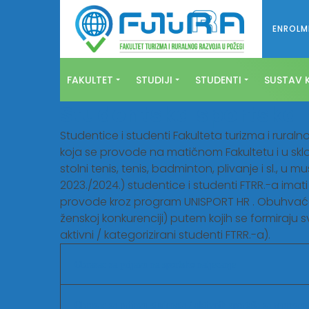
ENROLM
FAKULTET
STUDIJI
STUDENTI
SUSTAV K
Studentska sportska 
Studentice i studenti Fakulteta turizma i rural
koja se provode na matičnom Fakultetu i u sklo
stolni tenis, tenis, badminton, plivanje i sl., 
2023./2024.) studentice i studenti FTRR.-a imat
provode kroz program UNISPORT HR . Obuhvaća t
ženskoj konkurenciji) putem kojih se formiraju
aktivni / kategorizirani studenti FTRR.-a).
Obrazac za prijavu na sportsko natjecanje
IME
*
Obrazac za prijavu studenata / aktivnih sportaša za reprezen