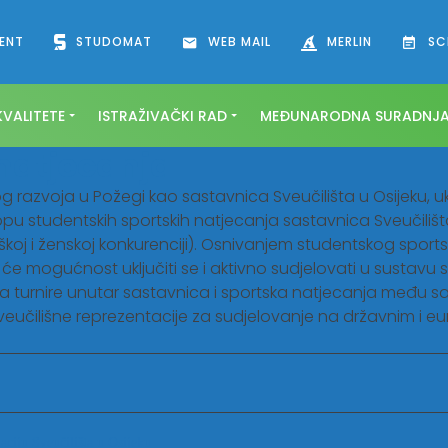
ENT
STUDOMAT
WEB MAIL
MERLIN
SC
VALITETE
ISTRAŽIVAČKI RAD
MEĐUNARODNA SURADNJ
natjecanja
nog razvoja u Požegi kao sastavnica Sveučilišta u Osijeku, 
pu studentskih sportskih natjecanja sastavnica Sveučilišta
u muškoj i ženskoj konkurenciji). Osnivanjem studentskog spo
i će mogućnost uključiti se i aktivno sudjelovati u sustavu 
urnire unutar sastavnica i sportska natjecanja među sasta
 sveučilišne reprezentacije za sudjelovanje na državnim i e
taciju Sveučilišta u Osijeku