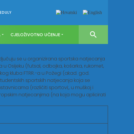
EDULY
A
CJELOŽIVOTNO UČENJE
uključuju se u organizirana sportska natjecanja
 u Osijeku (futsal, odbojka, košarka, rukomet,
rtskog kluba FTRR.-a u Požegi (akad. god.
studentskih sportskih natjecanja koja se
vnicama (različiti sportovi;, u muškoj i
uropskim natjecanjima (na koja mogu aplicirati