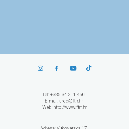
Agencija za mobilnost
i programe EU
Tel: +385 34 311 460
E-mail:
ured@ftrr.hr
Web: http://www.ftrr.hr
Adresa: Vukovarska 17,