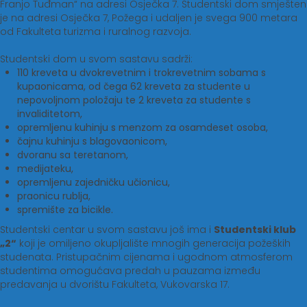
Franjo Tuđman“ na adresi Osječka 7. Studentski dom smješten
je na adresi Osječka 7, Požega i udaljen je svega 900 metara
od Fakulteta turizma i ruralnog razvoja.
Studentski dom u svom sastavu sadrži:
110 kreveta u dvokrevetnim i trokrevetnim sobama s
kupaonicama, od čega 62 kreveta za studente u
nepovoljnom položaju te 2 kreveta za studente s
invaliditetom,
opremljenu kuhinju s menzom za osamdeset osoba,
čajnu kuhinju s blagovaonicom,
dvoranu sa teretanom,
medijateku,
opremljenu zajedničku učionicu,
praonicu rublja,
spremište za bicikle.
Studentski centar u svom sastavu još ima i
Studentski klub
„2“
koji je omiljeno okupljalište mnogih generacija požeških
studenata. Pristupačnim cijenama i ugodnom atmosferom
studentima omogućava predah u pauzama između
predavanja u dvorištu Fakulteta, Vukovarska 17.