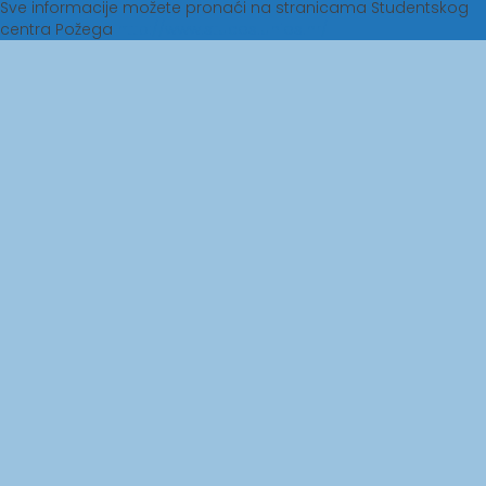
Sve informacije možete pronaći na stranicama Studentskog
centra Požega
http://www.stucos.unios.hr/
Sveučilište J.J.
Studentski centar u
Strossmayera u
Osijeku
Osijeku
Ministarstvo znanosti i
Agencija za znanost i
obrazovanja
visoko obrazovanje