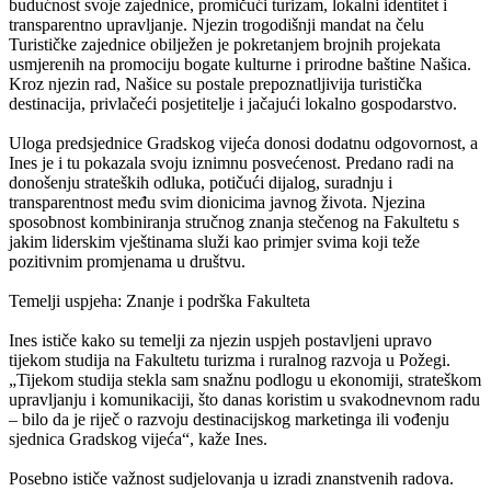
budućnost svoje zajednice, promičući turizam, lokalni identitet i
transparentno upravljanje. Njezin trogodišnji mandat na čelu
Turističke zajednice obilježen je pokretanjem brojnih projekata
usmjerenih na promociju bogate kulturne i prirodne baštine Našica.
Kroz njezin rad, Našice su postale prepoznatljivija turistička
destinacija, privlačeći posjetitelje i jačajući lokalno gospodarstvo.
Uloga predsjednice Gradskog vijeća donosi dodatnu odgovornost, a
Ines je i tu pokazala svoju iznimnu posvećenost. Predano radi na
donošenju strateških odluka, potičući dijalog, suradnju i
transparentnost među svim dionicima javnog života. Njezina
sposobnost kombiniranja stručnog znanja stečenog na Fakultetu s
jakim liderskim vještinama služi kao primjer svima koji teže
pozitivnim promjenama u društvu.
Temelji uspjeha: Znanje i podrška Fakulteta
Ines ističe kako su temelji za njezin uspjeh postavljeni upravo
tijekom studija na Fakultetu turizma i ruralnog razvoja u Požegi.
„Tijekom studija stekla sam snažnu podlogu u ekonomiji, strateškom
upravljanju i komunikaciji, što danas koristim u svakodnevnom radu
– bilo da je riječ o razvoju destinacijskog marketinga ili vođenju
sjednica Gradskog vijeća“, kaže Ines.
Posebno ističe važnost sudjelovanja u izradi znanstvenih radova.